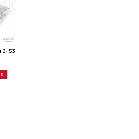
 3- S3
ES