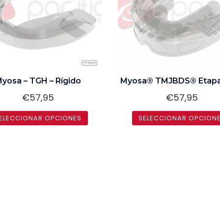
yosa – TGH – Rígido
Myosa® TMJBDS® Etapa
€
57,95
€
57,95
ELECCIONAR OPCIONES
SELECCIONAR OPCION
Este
Este
producto
producto
tiene
tiene
múltiples
múltiples
variantes.
variantes.
Las
Las
opciones
opciones