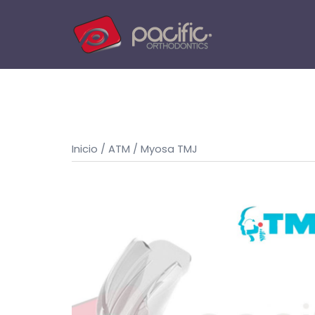
Saltar
al
contenido
Inicio
/
ATM
/ Myosa TMJ